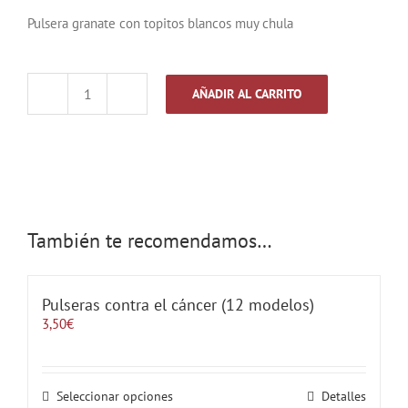
Pulsera granate con topitos blancos muy chula
AÑADIR AL CARRITO
Pulseras
#MCDV
·
Edición
Limitada
cantidad
También te recomendamos…
Pulseras contra el cáncer (12 modelos)
3,50
€
Este
Seleccionar opciones
Detalles