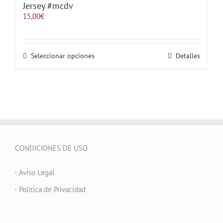
Jersey #mcdv
producto
15,00
€
Este
Seleccionar opciones
Detalles
producto
tiene
múltiples
variantes.
Las
opciones
se
pueden
elegir
CONDICIONES DE USO
en
la
página
·
Aviso Legal
de
producto
·
Política de Privacidad