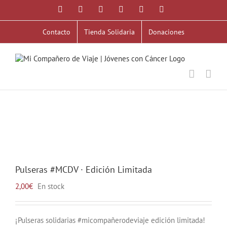
Saltar
Facebook
X
YouTube
Instagram
Correo
WhatsApp
al
electrónico
contenido
Contacto
Tienda Solidaria
Donaciones
Pulseras #MCDV · Edición Limitada
2,00
€
En stock
¡Pulseras solidarias #micompañerodeviaje edición limitada!