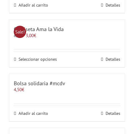
Añadir al carrito
Detalles
Camiseta Ama la Vida
Sale!
El
El
3,00
€
6,00
€
precio
precio
original
actual
era:
es:
6,00€.
3,00€.
Este
Seleccionar opciones
Detalles
producto
tiene
múltiples
variantes.
Bolsa solidaria #mcdv
Las
4,50
€
opciones
se
pueden
elegir
Añadir al carrito
Detalles
en
la
página
de