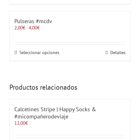
producto
tiene
múltiples
variantes.
Pulseras #mcdv
Las
Rango
2,00
€
-
4,00
€
opciones
de
se
precios:
pueden
desde
elegir
2,00€
Este
Seleccionar opciones
Detalles
en
hasta
producto
la
4,00€
tiene
página
múltiples
de
variantes.
producto
Las
Productos relacionados
opciones
se
pueden
elegir
Calcetines Stripe | Happy Socks &
en
#micompañerodeviaje
la
12,00
€
página
de
producto