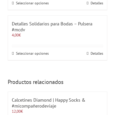
2,00€
Este
Seleccionar opciones
Detalles
hasta
producto
4,00€
tiene
múltiples
variantes.
Detalles Solidarios para Bodas – Pulsera
Las
#mcdv
opciones
4,00
€
se
pueden
elegir
en
Este
Seleccionar opciones
Detalles
la
producto
página
tiene
de
múltiples
producto
variantes.
Las
Productos relacionados
opciones
se
pueden
elegir
Calcetines Diamond | Happy Socks &
en
#micompañerodeviaje
la
12,00
€
página