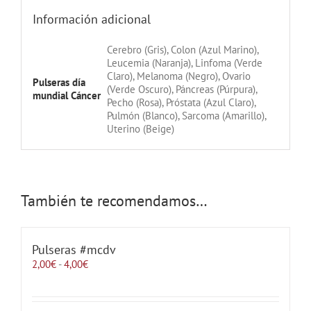
Información adicional
Cerebro (Gris), Colon (Azul Marino),
Leucemia (Naranja), Linfoma (Verde
Claro), Melanoma (Negro), Ovario
Pulseras día
(Verde Oscuro), Páncreas (Púrpura),
mundial Cáncer
Pecho (Rosa), Próstata (Azul Claro),
Pulmón (Blanco), Sarcoma (Amarillo),
Uterino (Beige)
También te recomendamos…
Pulseras #mcdv
Rango
2,00
€
-
4,00
€
de
precios:
desde