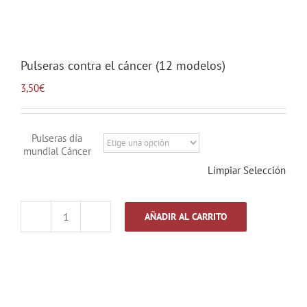
Pulseras contra el cáncer (12 modelos)
3,50
€
Pulseras día
mundial Cáncer
Limpiar Selección
AÑADIR AL CARRITO
Pulseras
contra
el
cáncer
(12
modelos)
cantidad