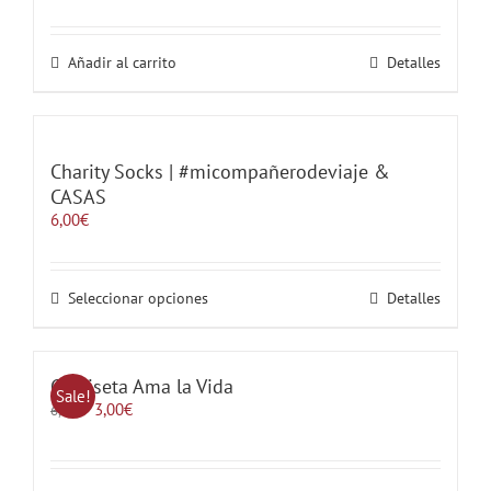
de
producto
Añadir al carrito
Detalles
Charity Socks | #micompañerodeviaje &
CASAS
6,00
€
Este
Seleccionar opciones
Detalles
producto
tiene
múltiples
variantes.
Camiseta Ama la Vida
Sale!
Las
El
El
3,00
€
6,00
€
opciones
precio
precio
se
original
actual
pueden
era:
es:
elegir