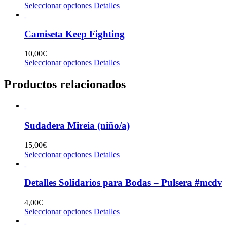
se
precio
precio
Este
Seleccionar opciones
Detalles
pueden
original
actual
producto
elegir
era:
es:
tiene
en
6,00€.
3,00€.
múltiples
Camiseta Keep Fighting
la
variantes.
página
Las
10,00
€
de
opciones
Este
Seleccionar opciones
Detalles
producto
se
producto
pueden
tiene
Productos relacionados
elegir
múltiples
en
variantes.
la
Las
página
opciones
de
Sudadera Mireia (niño/a)
se
producto
pueden
elegir
15,00
€
en
Este
Seleccionar opciones
Detalles
la
producto
página
tiene
de
múltiples
Detalles Solidarios para Bodas – Pulsera #mcdv
producto
variantes.
Las
4,00
€
opciones
Este
Seleccionar opciones
Detalles
se
producto
pueden