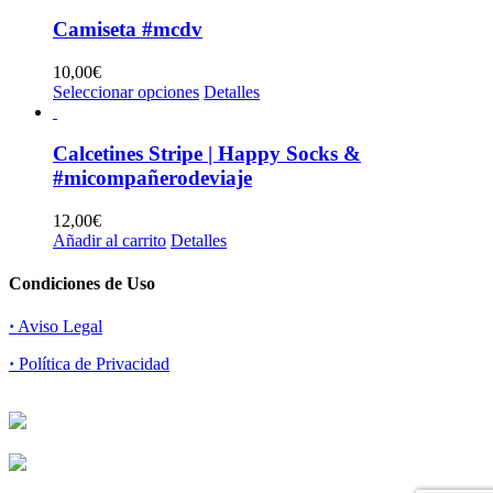
tiene
elegir
múltiples
Camiseta #mcdv
en
variantes.
la
Las
10,00
€
página
opciones
Este
Seleccionar opciones
Detalles
de
se
producto
producto
pueden
tiene
elegir
múltiples
Calcetines Stripe | Happy Socks &
en
variantes.
#micompañerodeviaje
la
Las
página
opciones
12,00
€
de
se
Añadir al carrito
Detalles
producto
pueden
elegir
Condiciones de Uso
en
la
·
Aviso Legal
página
de
·
Política de Privacidad
producto