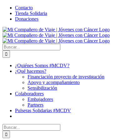
Saltar
Facebook
X
YouTube
Instagram
Correo
WhatsApp
Contacto
al
electrónico
Tienda Solidaria
contenido
Donaciones
Buscar:
¿Quiénes Somos #MCDV?
¿Qué hacemos?
Financiación proyecto de investigación
Apoyo y acompañamiento
Sensibilización
Colaboradores
Embajadores
Partners
Pulseras Solidarias #MCDV
Buscar: