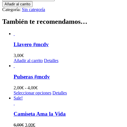
solidaria
Añadir al carrito
#mcdv
Categoría:
Sin categoría
cantidad
También te recomendamos…
Llavero #mcdv
3,00
€
Añadir al carrito
Detalles
Pulseras #mcdv
Rango
2,00
€
-
4,00
€
de
Este
Seleccionar opciones
Detalles
precios:
producto
Sale!
desde
tiene
2,00€
múltiples
hasta
variantes.
Camiseta Ama la Vida
4,00€
Las
opciones
El
El
6,00
€
3,00
€