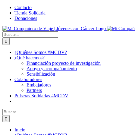
Saltar
Facebook
X
YouTube
Instagram
Correo
WhatsApp
Contacto
al
electrónico
Tienda Solidaria
contenido
Donaciones
Buscar:
¿Quiénes Somos #MCDV?
¿Qué hacemos?
Financiación proyecto de investigación
Apoyo y acompañamiento
Sensibilización
Colaboradores
Embajadores
Partners
Pulseras Solidarias #MCDV
Buscar:
Inicio