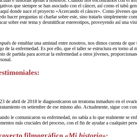
lículas e historias ajenas a nosotros. Cuando nos encontramos con él t
gativos que siempre se han asociado con el cáncer, así como el tabú gen
 aquí donde nace el proyecto «Acercando el cáncer». Como jóvenes que 
edo hacer preguntas ni charlar sobre este, sino tratarlo simplemente c
ucar sobre este tema y desmitificar estereotipos, proveyendo así una vis
spués de entablar una amistad entre nosotros, nos dimos cuenta de que to
rgo de la enfermedad. Es por ello, que el taller se estructura en torno 
nto de partida para acercar la enfermedad a otros jóvenes, proporcionan
rsonal.
estimoniales:
 23 de abril de 2018 le diagnosticaron un teratoma inmaduro en el ovar
 tratamiento en setiembre de ese mismo año. Actualmente, sigue con con
ando le comunicaron su enfermedad, no sabía a lo que realmente se enfr
mentos más cruciales del proceso, con el fin de ayudar a cualquier pers
royecto filmográfico
«Mi historia»
: