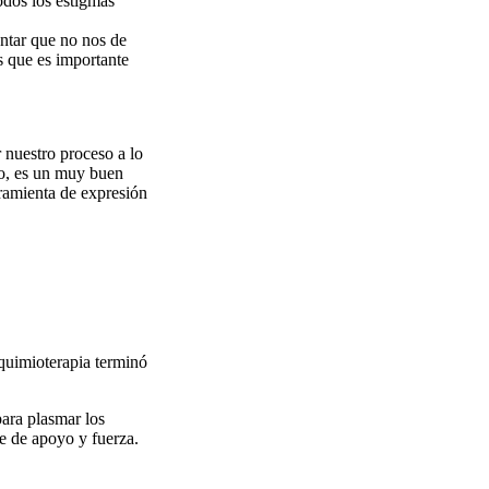
odos los estigmas
ntar que no nos de
s que es importante
 nuestro proceso a lo
ido, es un muy buen
rramienta de expresión
 quimioterapia terminó
para plasmar los
je de apoyo y fuerza.