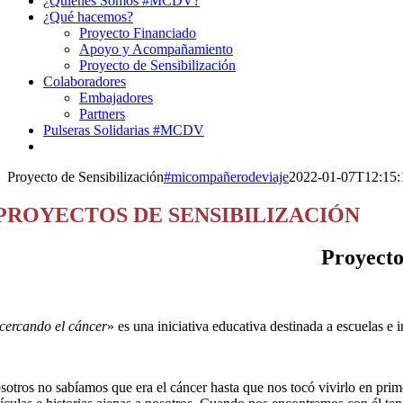
¿Quiénes Somos #MCDV?
¿Qué hacemos?
Proyecto Financiado
Apoyo y Acompañamiento
Proyecto de Sensibilización
Colaboradores
Embajadores
Partners
Pulseras Solidarias #MCDV
Proyecto de Sensibilización
#micompañerodeviaje
2022-01-07T12:15:
PROYECTOS DE SENSIBILIZACIÓN
Proyect
cercando el cáncer
» es una iniciativa educativa destinada a escuelas e 
sotros no sabíamos que era el cáncer hasta que nos tocó vivirlo en pr