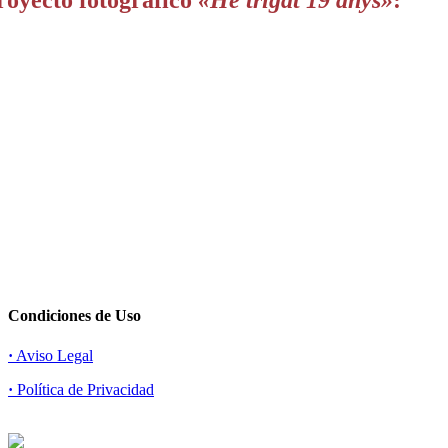
royecto fotográfico
«He trigat 19 anys»
:
Condiciones de Uso
·
Aviso Legal
·
Política de Privacidad