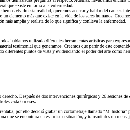
eníamos demasiadas preguntas al respecto. Además, llevábamos encima t
eral que existe en torno a la enfermedad.
hemos vivido esta realidad, queremos acercar y hablar del cáncer. Inte
omo un elemento más que existe en la vida de los seres humanos. Creemo
ión más amplia y realista de lo que significa y conlleva la enfermedad.
dos habíamos utilizado diferentes herramientas artísticas para expresar
al material testimonial que generamos. Creemos que partir de este conten
do diferentes puntos de vista y evidenciando el poder del arte como he
io derecho. Después de dos intervenciones quirúrgicas y 26 sesiones de
troles cada 6 meses.
entaba, por ello decidió grabar un cortometraje llamado “Mi historia” 
ona que se encontrara en esa misma situación, y transmitirles un mensa