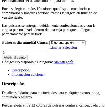
Personalizamos el detalle solidario para tu boda.
Puedes elegir entre los 12 colores que disponemos, incluso
combinarlos y nosotros personalizamos la targeta en función de
vuestro gusto.
Las pulseras se entregan debidamente confeccionadas y con la
targeta personalizada dentro de una caja para que no lleguen
perfectamente para tu boda.
Pulseras día mundial Cáncer
Limpiar Selección
Detalles
Solidarios
Añadir al carrito
para
Código:
No disponible
Categoría:
Sin categoría
Bodas
-
Descripción
Pulsera
Información adicional
cáncer
cantidad
Descripción
Detalles solidarios para tus invitados para cualquier evento, boda,
comunión o bautizo.
Puedes elegir entre 12 colores de pulseras contra el cáncer, cada uno