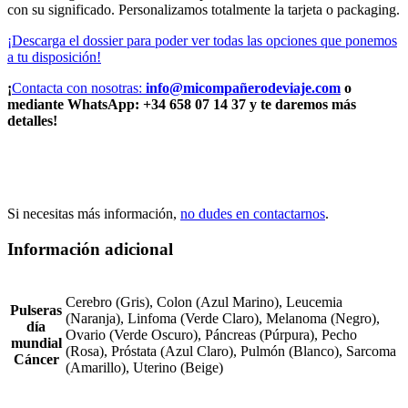
con su significado. Personalizamos totalmente la tarjeta o packaging.
¡Descarga el dossier para poder ver todas las opciones que ponemos
a tu disposición!
¡
Contacta con nosotras:
info@micompañerodeviaje.com
o
mediante WhatsApp: +34 658 07 14 37 y te daremos más
detalles!
Si necesitas más información,
no dudes en contactarnos
.
Información adicional
Cerebro (Gris), Colon (Azul Marino), Leucemia
Pulseras
(Naranja), Linfoma (Verde Claro), Melanoma (Negro),
día
Ovario (Verde Oscuro), Páncreas (Púrpura), Pecho
mundial
(Rosa), Próstata (Azul Claro), Pulmón (Blanco), Sarcoma
Cáncer
(Amarillo), Uterino (Beige)