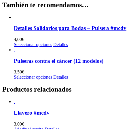
También te recomendamos…
Detalles Solidarios para Bodas – Pulsera #mcdv
4,00
€
Este
Seleccionar opciones
Detalles
producto
tiene
múltiples
Pulseras contra el cáncer (12 modelos)
variantes.
Las
3,50
€
opciones
Este
Seleccionar opciones
Detalles
se
producto
pueden
tiene
Productos relacionados
elegir
múltiples
en
variantes.
la
Las
página
opciones
de
Llavero #mcdv
se
producto
pueden
elegir
3,00
€
en