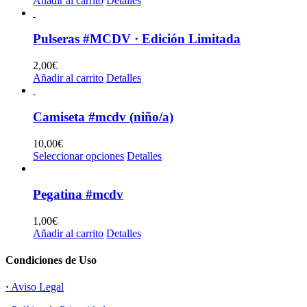
Añadir al carrito
Detalles
la
página
de
Pulseras #MCDV · Edición Limitada
producto
2,00
€
Añadir al carrito
Detalles
Camiseta #mcdv (niño/a)
10,00
€
Este
Seleccionar opciones
Detalles
producto
tiene
múltiples
Pegatina #mcdv
variantes.
Las
1,00
€
opciones
Añadir al carrito
Detalles
se
pueden
Condiciones de Uso
elegir
en
·
Aviso Legal
la
página