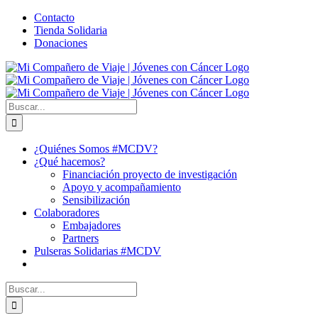
Saltar
Facebook
X
YouTube
Instagram
Correo
WhatsApp
Contacto
al
electrónico
Tienda Solidaria
contenido
Donaciones
Buscar:
¿Quiénes Somos #MCDV?
¿Qué hacemos?
Financiación proyecto de investigación
Apoyo y acompañamiento
Sensibilización
Colaboradores
Embajadores
Partners
Pulseras Solidarias #MCDV
Buscar: