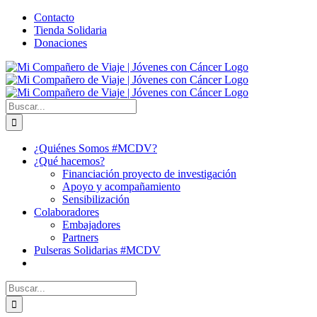
Saltar
Facebook
X
YouTube
Instagram
Correo
WhatsApp
Contacto
al
electrónico
Tienda Solidaria
contenido
Donaciones
Buscar:
¿Quiénes Somos #MCDV?
¿Qué hacemos?
Financiación proyecto de investigación
Apoyo y acompañamiento
Sensibilización
Colaboradores
Embajadores
Partners
Pulseras Solidarias #MCDV
Buscar: