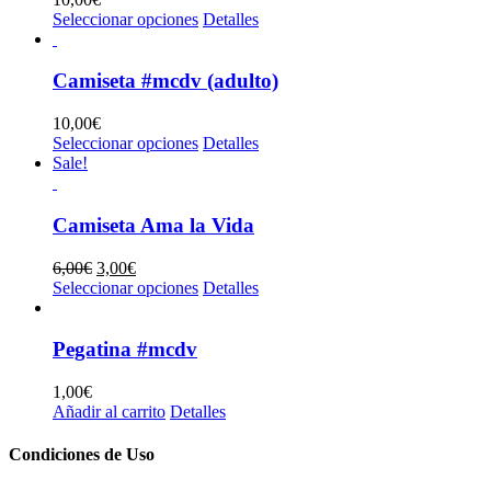
en
Este
Seleccionar opciones
Detalles
la
producto
página
tiene
de
múltiples
Camiseta #mcdv (adulto)
producto
variantes.
Las
10,00
€
opciones
Este
Seleccionar opciones
Detalles
se
producto
Sale!
pueden
tiene
elegir
múltiples
en
variantes.
Camiseta Ama la Vida
la
Las
página
opciones
El
El
6,00
€
3,00
€
de
se
precio
precio
Este
Seleccionar opciones
Detalles
producto
pueden
original
actual
producto
elegir
era:
es:
tiene
en
6,00€.
3,00€.
múltiples
Pegatina #mcdv
la
variantes.
página
Las
1,00
€
de
opciones
Añadir al carrito
Detalles
producto
se
pueden
Condiciones de Uso
elegir
en