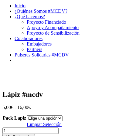
Inicio
¿Quiénes Somos #MCDV?
¿Qué hacemos?
Proyecto Financiado
Apoyo y Acompañamiento
Proyecto de Sensibilización
Colaboradores
Embajadores
Partners
Pulseras Solidarias #MCDV
Lápiz #mcdv
Rango
5,00
€
-
16,00
€
de
Pack Lapiz
precios:
desde
Limpiar Selección
5,00€
Lápiz
hasta
#mcdv