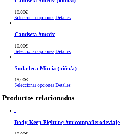
Camiseta #mcdv (niño/a)
10,00
€
Este
Seleccionar opciones
Detalles
producto
tiene
múltiples
Camiseta #mcdv
variantes.
Las
10,00
€
opciones
Este
Seleccionar opciones
Detalles
se
producto
pueden
tiene
elegir
múltiples
Sudadera Mireia (niño/a)
en
variantes.
la
Las
15,00
€
página
opciones
Este
Seleccionar opciones
Detalles
de
se
producto
producto
pueden
tiene
Productos relacionados
elegir
múltiples
en
variantes.
la
Las
página
opciones
de
Body Keep Fighting #micompañerodeviaje
se
producto
pueden
elegir
10,00
€