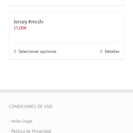
producto
la
tiene
página
múltiples
de
variantes.
Jersey #mcdv
producto
Las
15,00
€
opciones
se
pueden
elegir
Este
Seleccionar opciones
Detalles
en
producto
la
tiene
página
múltiples
de
variantes.
producto
Las
opciones
se
pueden
elegir
CONDICIONES DE USO
en
la
página
·
Aviso Legal
de
producto
·
Política de Privacidad