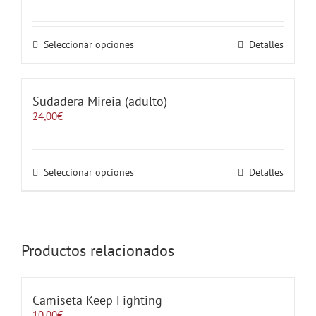
de
precios:
desde
2,00€
Este
Seleccionar opciones
Detalles
hasta
producto
4,00€
tiene
múltiples
variantes.
Sudadera Mireia (adulto)
Las
24,00
€
opciones
se
pueden
elegir
Este
Seleccionar opciones
Detalles
en
producto
la
tiene
página
múltiples
de
variantes.
producto
Las
Productos relacionados
opciones
se
pueden
elegir
Camiseta Keep Fighting
en
10,00
€