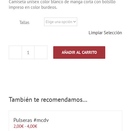
Camiseta unisex color blanco de manga corta con bolsillo
impreso en color burdeos.
Tallas
Limpiar Selección
AÑADIR AL CARRITO
Camiseta
#mcdv
(adulto)
cantidad
También te recomendamos…
Pulseras #mcdv
Rango
2,00
€
-
4,00
€