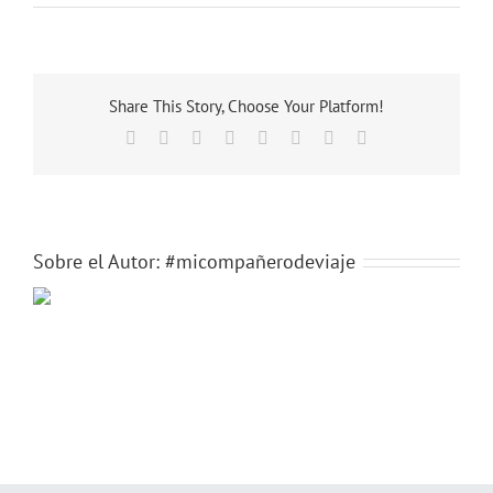
Anxo
Share This Story, Choose Your Platform!
Facebook
X
Reddit
LinkedIn
Tumblr
Pinterest
Vk
Correo
electrónico
Sobre el Autor:
#micompañerodeviaje