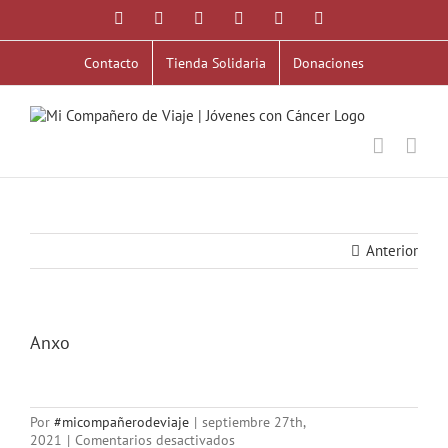
Saltar
Facebook
X
YouTube
Instagram
Correo
WhatsApp
al
electrónico
contenido
Contacto
Tienda Solidaria
Donaciones
Anterior
Anxo
Por
#micompañerodeviaje
|
septiembre 27th,
en
2021
|
Comentarios desactivados