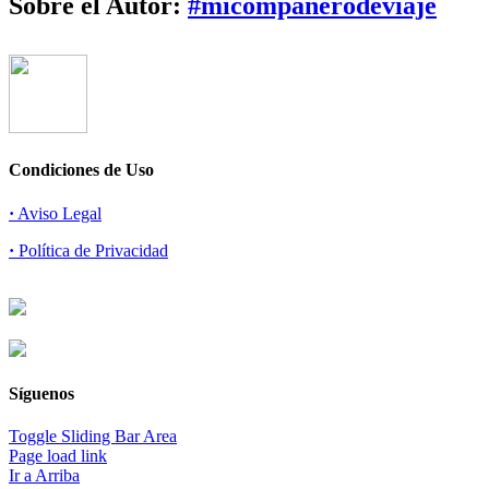
Sobre el Autor:
#micompañerodeviaje
Condiciones de Uso
·
Aviso Legal
·
Política de Privacidad
Síguenos
Toggle Sliding Bar Area
Page load link
Ir a Arriba