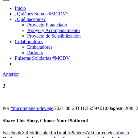
Inicio
¿Quiénes Somos #MCDV?
¿Qué hacemos?
Proyecto Financiado
Apoyo y Acompañamiento
Proyecto de Sensibilización
Colaboradores
Embajadores
Partners
Pulseras Solidarias #MCDV
Anterior
2
Por
#micompañerodeviaje
|
2021-08-20T11:35:59+01:00
agosto 20th, 
Share This Story, Choose Your Platform!
Facebook
X
Reddit
LinkedIn
Tumblr
Pinterest
Vk
Correo electrónico