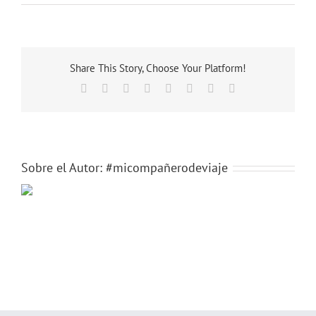
12
Share This Story, Choose Your Platform!
Facebook
X
Reddit
LinkedIn
Tumblr
Pinterest
Vk
Correo
electrónico
Sobre el Autor:
#micompañerodeviaje