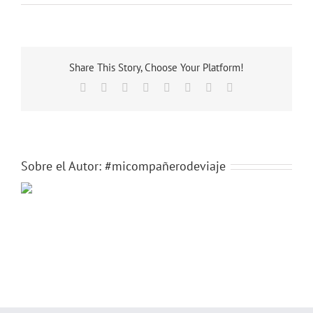
6
Share This Story, Choose Your Platform!
Facebook
X
Reddit
LinkedIn
Tumblr
Pinterest
Vk
Correo
electrónico
Sobre el Autor:
#micompañerodeviaje