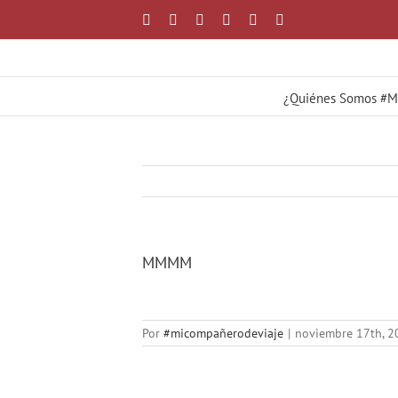
Saltar
Facebook
X
YouTube
Instagram
Correo
WhatsApp
al
electrónico
contenido
¿Quiénes Somos #
MMMM
Por
#micompañerodeviaje
|
noviembre 17th, 2