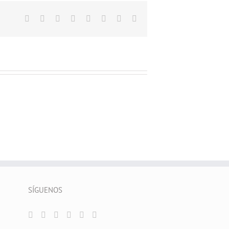
Facebook
X
Reddit
LinkedIn
Tumblr
Pinterest
Vk
Correo
electrónico
SÍGUENOS