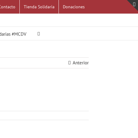
Contacto
Tienda Solidaria
Donaciones
idarias #MCDV
Anterior