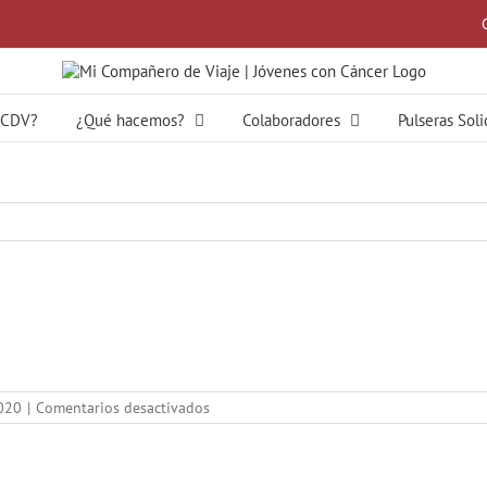
MCDV?
¿Qué hacemos?
Colaboradores
Pulseras Sol
en
020
|
Comentarios desactivados
MMMM