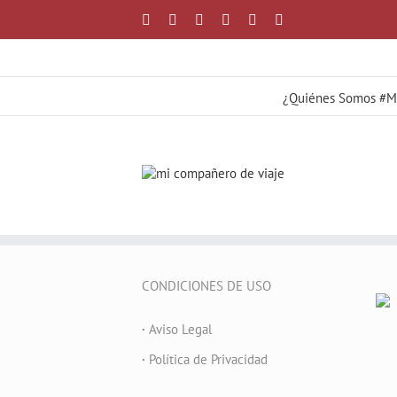
Saltar
Facebook
X
YouTube
Instagram
Correo
WhatsApp
al
electrónico
contenido
¿Quiénes Somos #
CONDICIONES DE USO
·
Aviso Legal
·
Política de Privacidad