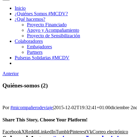
Inicio
¿Quiénes Somos #MCDV?
¿Qué hacemos?
Proyecto Financiado
Apoyo y Acompañamiento
Proyecto de Sensibilización
Colaboradores
Embajadores
Partners
Pulseras Solidarias #MCDV
Anterior
Quiénes-somos (2)
Por
#micompañerodeviaje
|
2015-12-02T19:32:41+01:00
diciembre 2n
Share This Story, Choose Your Platform!
Facebook
X
Reddit
LinkedIn
Tumblr
Pinterest
Vk
Correo electrónico