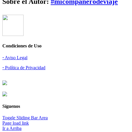
Sobre el Autor:
#micompañerodeviaje
Condiciones de Uso
·
Aviso Legal
·
Política de Privacidad
Síguenos
Toggle Sliding Bar Area
Page load link
Ir a Arriba