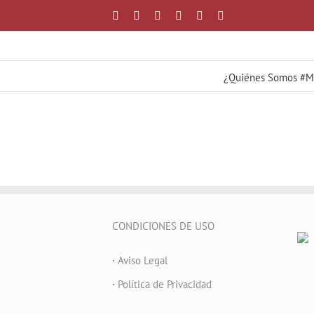
Saltar
Facebook
X
YouTube
Instagram
Correo
WhatsApp
al
electrónico
contenido
¿Quiénes Somos #
CONDICIONES DE USO
·
Aviso Legal
·
Política de Privacidad