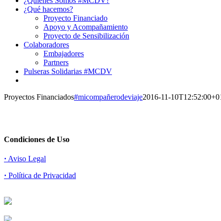
¿Quiénes Somos #MCDV?
¿Qué hacemos?
Proyecto Financiado
Apoyo y Acompañamiento
Proyecto de Sensibilización
Colaboradores
Embajadores
Partners
Pulseras Solidarias #MCDV
Proyectos Financiados
#micompañerodeviaje
2016-11-10T12:52:00+0
Condiciones de Uso
·
Aviso Legal
·
Política de Privacidad