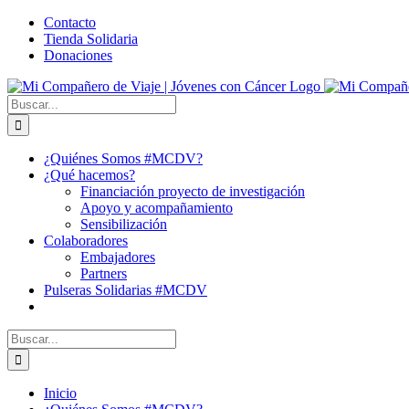
Saltar
Facebook
X
YouTube
Instagram
Correo
WhatsApp
Contacto
al
electrónico
Tienda Solidaria
contenido
Donaciones
Buscar:
¿Quiénes Somos #MCDV?
¿Qué hacemos?
Financiación proyecto de investigación
Apoyo y acompañamiento
Sensibilización
Colaboradores
Embajadores
Partners
Pulseras Solidarias #MCDV
Buscar:
Inicio