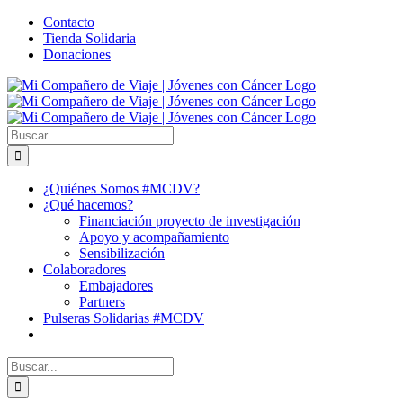
Saltar
Facebook
X
YouTube
Instagram
Correo
WhatsApp
Contacto
al
electrónico
Tienda Solidaria
contenido
Donaciones
Buscar:
¿Quiénes Somos #MCDV?
¿Qué hacemos?
Financiación proyecto de investigación
Apoyo y acompañamiento
Sensibilización
Colaboradores
Embajadores
Partners
Pulseras Solidarias #MCDV
Buscar: