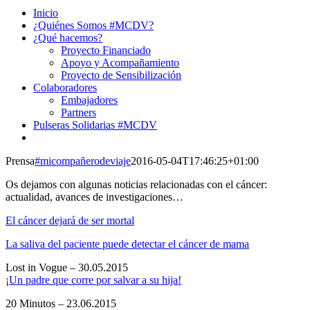
Inicio
¿Quiénes Somos #MCDV?
¿Qué hacemos?
Proyecto Financiado
Apoyo y Acompañamiento
Proyecto de Sensibilización
Colaboradores
Embajadores
Partners
Pulseras Solidarias #MCDV
Prensa
#micompañerodeviaje
2016-05-04T17:46:25+01:00
Os dejamos con algunas noticias relacionadas con el cáncer:
actualidad, avances de investigaciones…
El cáncer dejará de ser mortal
La saliva del paciente puede detectar el cáncer de mama
Lost in Vogue – 30.05.2015
¡Un padre que corre por salvar a su hija!
20 Minutos – 23.06.2015