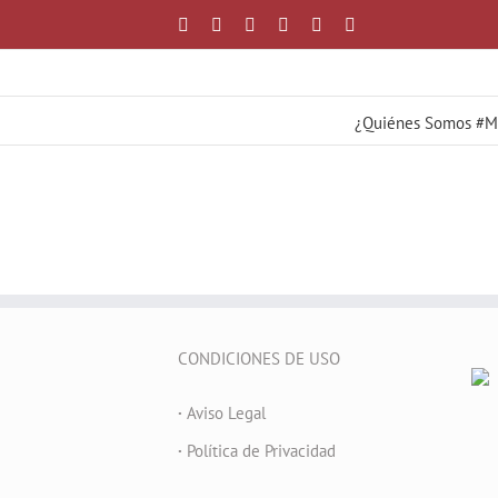
Saltar
Facebook
X
YouTube
Instagram
Correo
WhatsApp
al
electrónico
contenido
¿Quiénes Somos #
CONDICIONES DE USO
·
Aviso Legal
·
Política de Privacidad