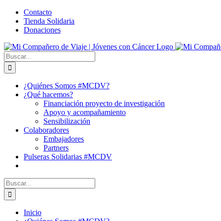
Saltar
Facebook
X
YouTube
Instagram
Correo
WhatsApp
Contacto
al
electrónico
Tienda Solidaria
contenido
Donaciones
Buscar:
¿Quiénes Somos #MCDV?
¿Qué hacemos?
Financiación proyecto de investigación
Apoyo y acompañamiento
Sensibilización
Colaboradores
Embajadores
Partners
Pulseras Solidarias #MCDV
Buscar:
Inicio