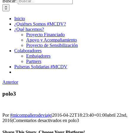
Buscar:
Inicio
¿Quiénes Somos #MCDV?
¿Qué hacemos?
Proyecto Financiado
Apoyo y Acompañamiento
Proyecto de Sensibilización
Colaboradores
Embajadores
Partners
Pulseras Solidarias #MCDV
Anterior
polo3
Por
#micompañerodeviaje
|
2016-04-22T18:23:40+01:00
abril 22nd,
2016
|
Comentarios desactivados
en polo3
Share This Story, Choose Your Platform!