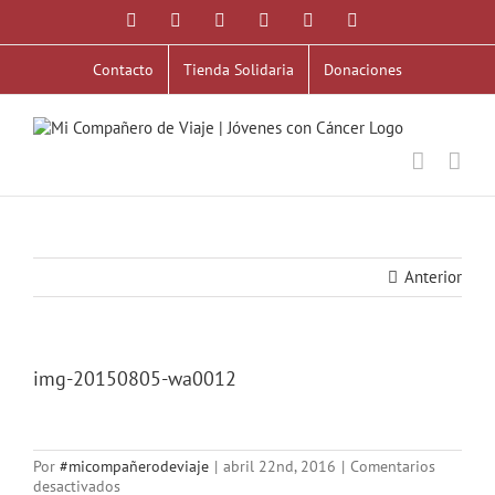
Saltar
Facebook
X
YouTube
Instagram
Correo
WhatsApp
al
electrónico
contenido
Contacto
Tienda Solidaria
Donaciones
Anterior
img-20150805-wa0012
Por
#micompañerodeviaje
|
abril 22nd, 2016
|
Comentarios
en
desactivados