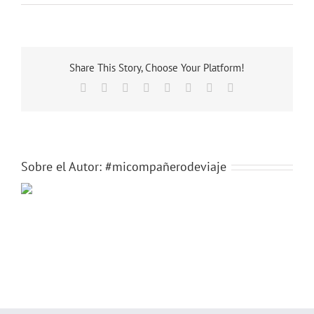
img-
20150805-
wa0012
Share This Story, Choose Your Platform!
Facebook
X
Reddit
LinkedIn
Tumblr
Pinterest
Vk
Correo
electrónico
Sobre el Autor:
#micompañerodeviaje