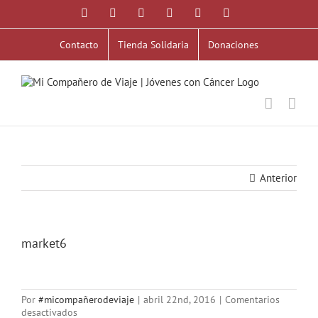
Saltar
Facebook
X
YouTube
Instagram
Correo
WhatsApp
al
electrónico
contenido
Contacto
Tienda Solidaria
Donaciones
Anterior
market6
Por
#micompañerodeviaje
|
abril 22nd, 2016
|
Comentarios
en
desactivados