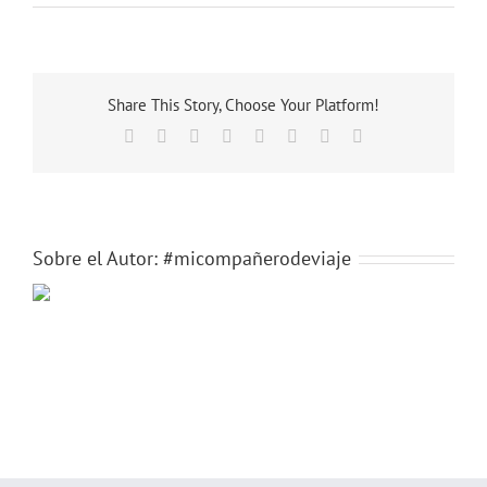
market6
Share This Story, Choose Your Platform!
Facebook
X
Reddit
LinkedIn
Tumblr
Pinterest
Vk
Correo
electrónico
Sobre el Autor:
#micompañerodeviaje