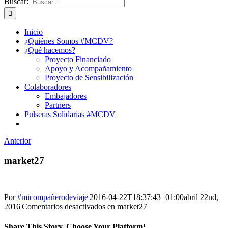
Buscar:
Inicio
¿Quiénes Somos #MCDV?
¿Qué hacemos?
Proyecto Financiado
Apoyo y Acompañamiento
Proyecto de Sensibilización
Colaboradores
Embajadores
Partners
Pulseras Solidarias #MCDV
Anterior
market27
Por
#micompañerodeviaje
|
2016-04-22T18:37:43+01:00
abril 22nd,
2016
|
Comentarios desactivados
en market27
Share This Story, Choose Your Platform!