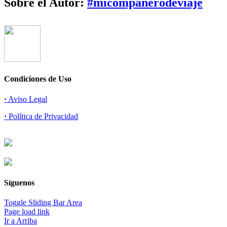
Sobre el Autor:
#micompañerodeviaje
Condiciones de Uso
·
Aviso Legal
·
Política de Privacidad
Síguenos
Toggle Sliding Bar Area
Page load link
Ir a Arriba