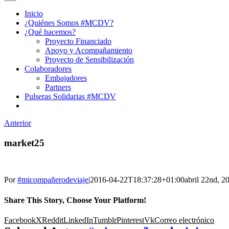
Inicio
¿Quiénes Somos #MCDV?
¿Qué hacemos?
Proyecto Financiado
Apoyo y Acompañamiento
Proyecto de Sensibilización
Colaboradores
Embajadores
Partners
Pulseras Solidarias #MCDV
Anterior
market25
Por
#micompañerodeviaje
|
2016-04-22T18:37:28+01:00
abril 22nd, 2
Share This Story, Choose Your Platform!
Facebook
X
Reddit
LinkedIn
Tumblr
Pinterest
Vk
Correo electrónico