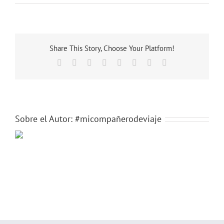
market19
Share This Story, Choose Your Platform!
Facebook
X
Reddit
LinkedIn
Tumblr
Pinterest
Vk
Correo
electrónico
Sobre el Autor:
#micompañerodeviaje