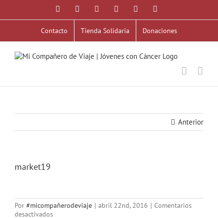
Saltar
Facebook
X
YouTube
Instagram
Correo
WhatsApp
al
electrónico
contenido
Contacto
Tienda Solidaria
Donaciones
Anterior
market19
Por
#micompañerodeviaje
|
abril 22nd, 2016
|
Comentarios
en
desactivados