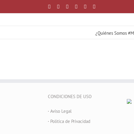
Saltar
Facebook
X
YouTube
Instagram
Correo
WhatsApp
al
electrónico
contenido
¿Quiénes Somos #
CONDICIONES DE USO
·
Aviso Legal
·
Política de Privacidad