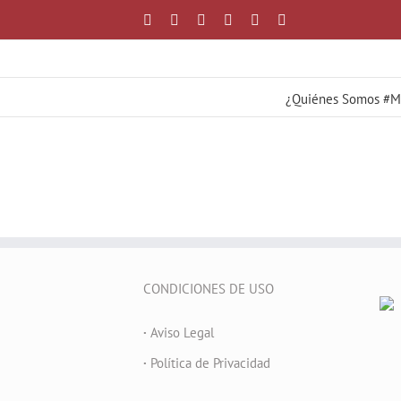
Saltar
Facebook
X
YouTube
Instagram
Correo
WhatsApp
al
electrónico
contenido
¿Quiénes Somos #
CONDICIONES DE USO
·
Aviso Legal
·
Política de Privacidad