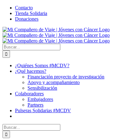
Saltar
Facebook
X
YouTube
Instagram
Correo
WhatsApp
Contacto
al
electrónico
Tienda Solidaria
contenido
Donaciones
Buscar:
¿Quiénes Somos #MCDV?
¿Qué hacemos?
Financiación proyecto de investigación
Apoyo y acompañamiento
Sensibilización
Colaboradores
Embajadores
Partners
Pulseras Solidarias #MCDV
Buscar: