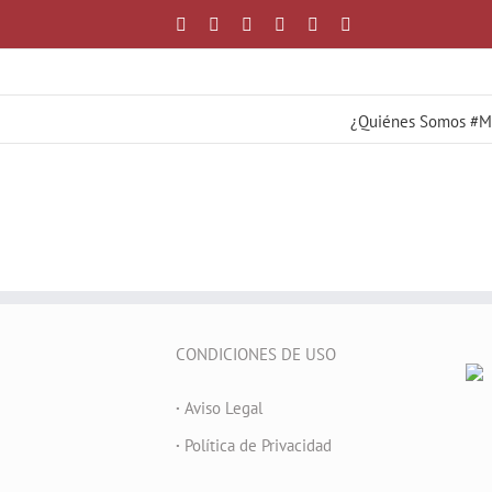
Saltar
Facebook
X
YouTube
Instagram
Correo
WhatsApp
al
electrónico
contenido
¿Quiénes Somos #
CONDICIONES DE USO
·
Aviso Legal
·
Política de Privacidad