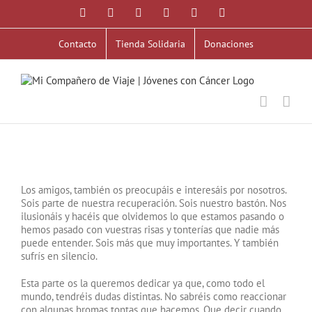
Saltar
Facebook
X
YouTube
Instagram
Correo
WhatsApp
al
electrónico
contenido
Contacto
Tienda Solidaria
Donaciones
Los amigos, también os preocupáis e interesáis por nosotros.
Sois parte de nuestra recuperación. Sois nuestro bastón. Nos
ilusionáis y hacéis que olvidemos lo que estamos pasando o
hemos pasado con vuestras risas y tonterías que nadie más
puede entender. Sois más que muy importantes. Y también
sufrís en silencio.
Esta parte os la queremos dedicar ya que, como todo el
mundo, tendréis dudas distintas. No sabréis como reaccionar
con algunas bromas tontas que hacemos. Que decir cuando