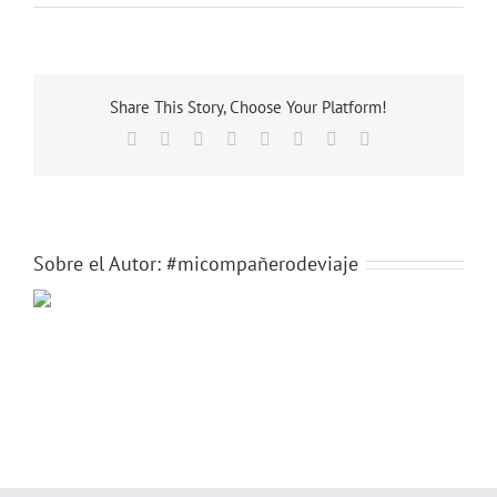
micompanero-
popup
Share This Story, Choose Your Platform!
Facebook
X
Reddit
LinkedIn
Tumblr
Pinterest
Vk
Correo
electrónico
Sobre el Autor:
#micompañerodeviaje