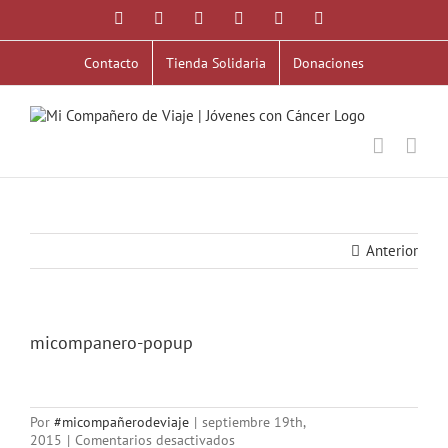
Saltar
Facebook
X
YouTube
Instagram
Correo
WhatsApp
al
electrónico
contenido
Contacto
Tienda Solidaria
Donaciones
Anterior
micompanero-popup
Por
#micompañerodeviaje
|
septiembre 19th,
en
2015
|
Comentarios desactivados