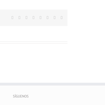
Facebook
X
Reddit
LinkedIn
Tumblr
Pinterest
Vk
Correo
electrónico
SÍGUENOS