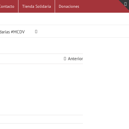
Contacto
Tienda Solidaria
Donaciones
idarias #MCDV
Anterior