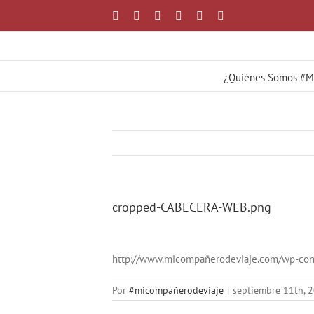
Saltar
Facebook
X
YouTube
Instagram
Correo
WhatsApp
al
electrónico
contenido
¿Quiénes Somos #
cropped-CABECERA-WEB.png
http://www.micompañerodeviaje.com/wp-co
Por
#micompañerodeviaje
|
septiembre 11th, 