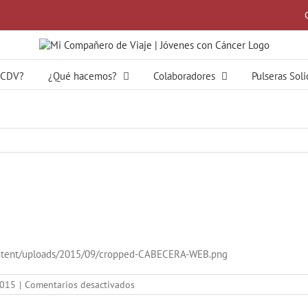
MCDV?
¿Qué hacemos?
Colaboradores
Pulseras Sol
ntent/uploads/2015/09/cropped-CABECERA-WEB.png
en
2015
|
Comentarios desactivados
cropped-