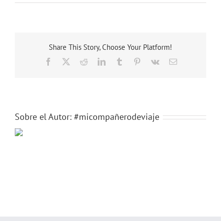
2
Share This Story, Choose Your Platform!
Facebook
X
Reddit
LinkedIn
Tumblr
Pinterest
Vk
Correo
electrónico
Sobre el Autor:
#micompañerodeviaje