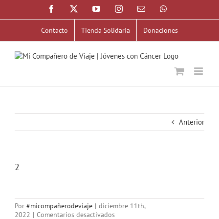
Saltar
Facebook
X
YouTube
Instagram
Correo
WhatsApp
al
electrónico
contenido
Contacto
Tienda Solidaria
Donaciones
Anterior
2
Por
#micompañerodeviaje
|
diciembre 11th,
en
2022
|
Comentarios desactivados