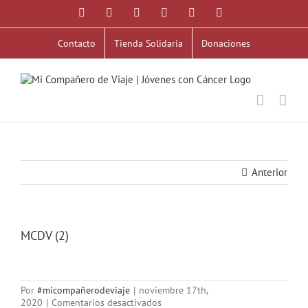
Saltar
Facebook
X
YouTube
Instagram
Correo
WhatsApp
al
electrónico
contenido
Contacto
Tienda Solidaria
Donaciones
Anterior
MCDV (2)
Por
#micompañerodeviaje
|
noviembre 17th,
en
2020
|
Comentarios desactivados