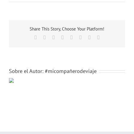
MCDV
(2)
Share This Story, Choose Your Platform!
Facebook
X
Reddit
LinkedIn
Tumblr
Pinterest
Vk
Correo
electrónico
Sobre el Autor:
#micompañerodeviaje