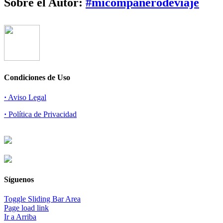
Sobre el Autor:
#micompañerodeviaje
Condiciones de Uso
·
Aviso Legal
·
Política de Privacidad
Síguenos
Toggle Sliding Bar Area
Page load link
Ir a Arriba