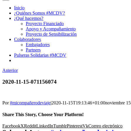
Inicio
¿Quiénes Somos #MCDV?
¿Qué hacemos?
Proyecto Financiado
Apoyo y Acompañamiento
Proyecto de Sensibilización
Colaboradores
Embajadores
Partners
Pulseras Solidarias #MCDV
Anterior
2020-11-15-071156074
Por
#micompañerodeviaje
|
2020-11-15T19:13:46+01:00
noviembre 15
Share This Story, Choose Your Platform!
Facebook
X
Reddit
LinkedIn
Tumblr
Pinterest
Vk
Correo electrónico