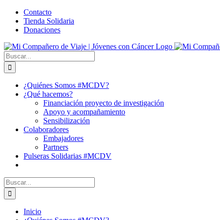
Saltar
Facebook
X
YouTube
Instagram
Correo
WhatsApp
Contacto
al
electrónico
Tienda Solidaria
contenido
Donaciones
Buscar:
¿Quiénes Somos #MCDV?
¿Qué hacemos?
Financiación proyecto de investigación
Apoyo y acompañamiento
Sensibilización
Colaboradores
Embajadores
Partners
Pulseras Solidarias #MCDV
Buscar:
Inicio