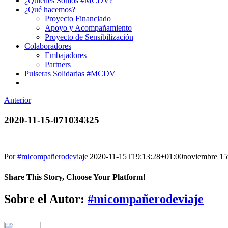
¿Quiénes Somos #MCDV?
¿Qué hacemos?
Proyecto Financiado
Apoyo y Acompañamiento
Proyecto de Sensibilización
Colaboradores
Embajadores
Partners
Pulseras Solidarias #MCDV
Anterior
2020-11-15-071034325
Por
#micompañerodeviaje
|
2020-11-15T19:13:28+01:00
noviembre 15
Share This Story, Choose Your Platform!
Facebook
X
Reddit
LinkedIn
Tumblr
Pinterest
Vk
Correo
Sobre el Autor:
#micompañerodeviaje
electrónico