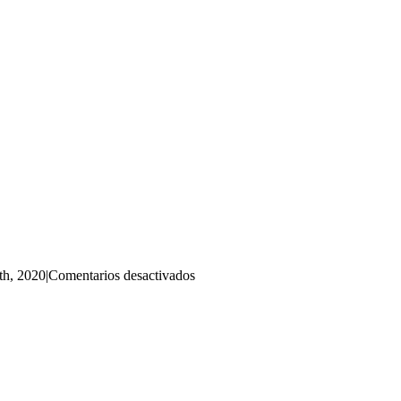
en
th, 2020
|
Comentarios desactivados
2020-
11-
15-
071034325