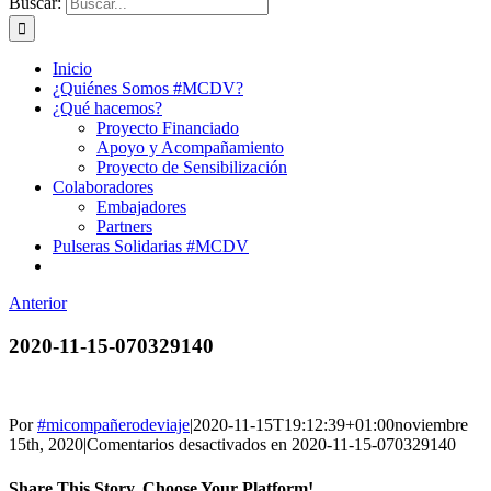
Buscar:
Inicio
¿Quiénes Somos #MCDV?
¿Qué hacemos?
Proyecto Financiado
Apoyo y Acompañamiento
Proyecto de Sensibilización
Colaboradores
Embajadores
Partners
Pulseras Solidarias #MCDV
Anterior
2020-11-15-070329140
Por
#micompañerodeviaje
|
2020-11-15T19:12:39+01:00
noviembre
15th, 2020
|
Comentarios desactivados
en 2020-11-15-070329140
Share This Story, Choose Your Platform!