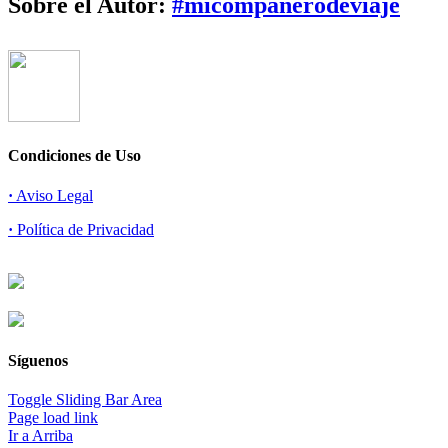
Sobre el Autor:
#micompañerodeviaje
Condiciones de Uso
·
Aviso Legal
·
Política de Privacidad
Síguenos
Toggle Sliding Bar Area
Page load link
Ir a Arriba