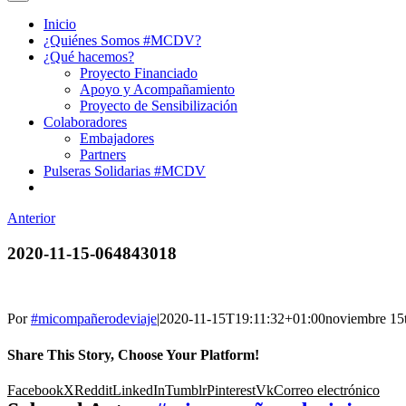
Inicio
¿Quiénes Somos #MCDV?
¿Qué hacemos?
Proyecto Financiado
Apoyo y Acompañamiento
Proyecto de Sensibilización
Colaboradores
Embajadores
Partners
Pulseras Solidarias #MCDV
Anterior
2020-11-15-064843018
Por
#micompañerodeviaje
|
2020-11-15T19:11:32+01:00
noviembre 15
Share This Story, Choose Your Platform!
Facebook
X
Reddit
LinkedIn
Tumblr
Pinterest
Vk
Correo electrónico