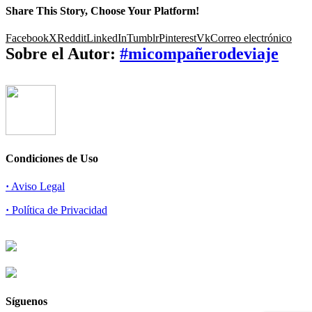
Share This Story, Choose Your Platform!
Facebook
X
Reddit
LinkedIn
Tumblr
Pinterest
Vk
Correo electrónico
Sobre el Autor:
#micompañerodeviaje
Condiciones de Uso
·
Aviso Legal
·
Política de Privacidad
Síguenos