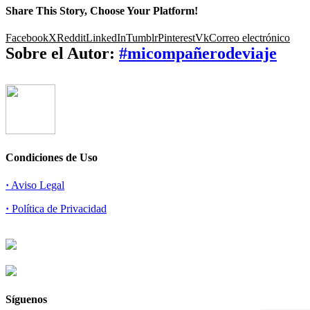
Share This Story, Choose Your Platform!
Facebook
X
Reddit
LinkedIn
Tumblr
Pinterest
Vk
Correo electrónico
Sobre el Autor:
#micompañerodeviaje
Condiciones de Uso
·
Aviso Legal
·
Política de Privacidad
Síguenos