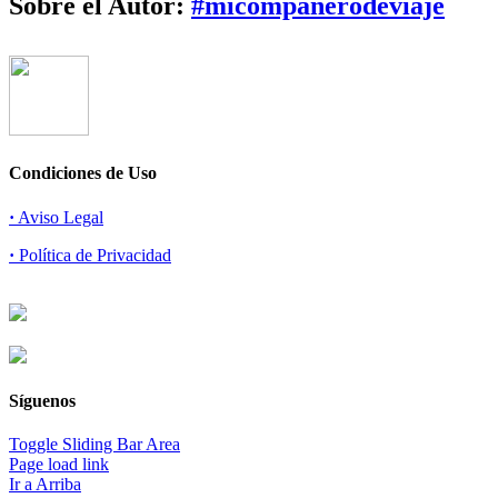
Sobre el Autor:
#micompañerodeviaje
Condiciones de Uso
·
Aviso Legal
·
Política de Privacidad
Síguenos
Toggle Sliding Bar Area
Page load link
Ir a Arriba