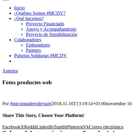
Inicio
¿Quiénes Somos #MCDV?
¿Qué hacemos?
Proyecto Financiado
Apoyo y Acompañamiento
Proyecto de Sensibilización
Colaboradores
Embajadores
Partners
Pulseras Solidarias #MCDV
Anterior
Fotos productes web
Por
#micompañerodeviaje
|
2018-11-16T13:19:14+01:00
noviembre 16
Share This Story, Choose Your Platform!
Facebook
X
Reddit
LinkedIn
Tumblr
Pinterest
Vk
Correo electrónico