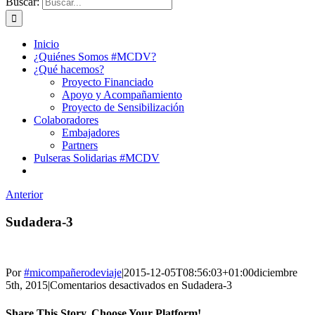
Buscar:
Inicio
¿Quiénes Somos #MCDV?
¿Qué hacemos?
Proyecto Financiado
Apoyo y Acompañamiento
Proyecto de Sensibilización
Colaboradores
Embajadores
Partners
Pulseras Solidarias #MCDV
Anterior
Sudadera-3
Por
#micompañerodeviaje
|
2015-12-05T08:56:03+01:00
diciembre
5th, 2015
|
Comentarios desactivados
en Sudadera-3
Share This Story, Choose Your Platform!