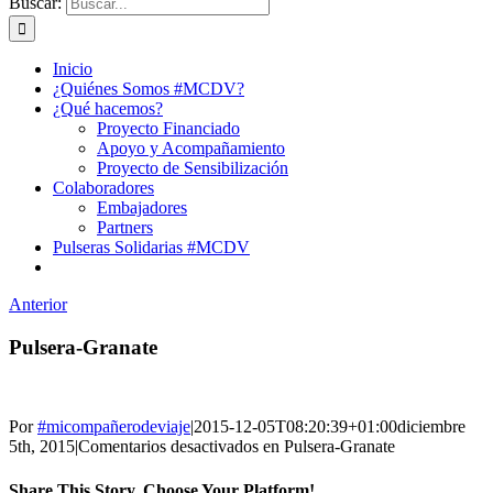
Buscar:
Inicio
¿Quiénes Somos #MCDV?
¿Qué hacemos?
Proyecto Financiado
Apoyo y Acompañamiento
Proyecto de Sensibilización
Colaboradores
Embajadores
Partners
Pulseras Solidarias #MCDV
Anterior
Pulsera-Granate
Por
#micompañerodeviaje
|
2015-12-05T08:20:39+01:00
diciembre
5th, 2015
|
Comentarios desactivados
en Pulsera-Granate
Share This Story, Choose Your Platform!