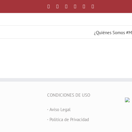
Saltar
Facebook
X
YouTube
Instagram
Correo
WhatsApp
al
electrónico
contenido
¿Quiénes Somos #
CONDICIONES DE USO
·
Aviso Legal
·
Política de Privacidad