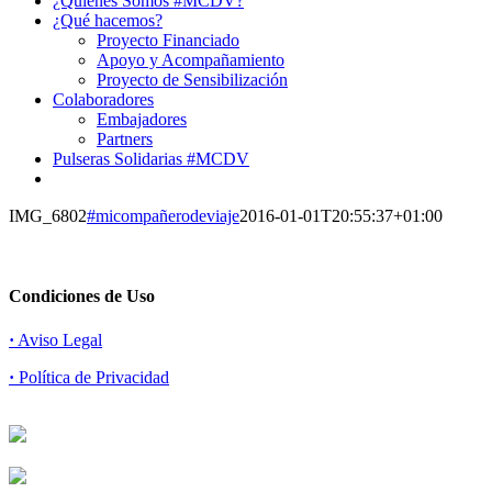
¿Quiénes Somos #MCDV?
¿Qué hacemos?
Proyecto Financiado
Apoyo y Acompañamiento
Proyecto de Sensibilización
Colaboradores
Embajadores
Partners
Pulseras Solidarias #MCDV
IMG_6802
#micompañerodeviaje
2016-01-01T20:55:37+01:00
Condiciones de Uso
·
Aviso Legal
·
Política de Privacidad