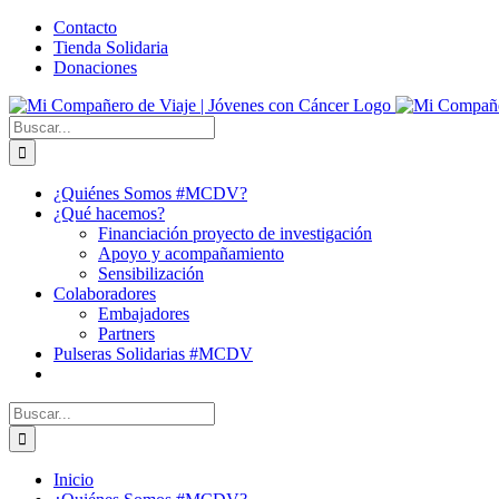
Saltar
Facebook
X
YouTube
Instagram
Correo
WhatsApp
Contacto
al
electrónico
Tienda Solidaria
contenido
Donaciones
Buscar:
¿Quiénes Somos #MCDV?
¿Qué hacemos?
Financiación proyecto de investigación
Apoyo y acompañamiento
Sensibilización
Colaboradores
Embajadores
Partners
Pulseras Solidarias #MCDV
Buscar:
Inicio