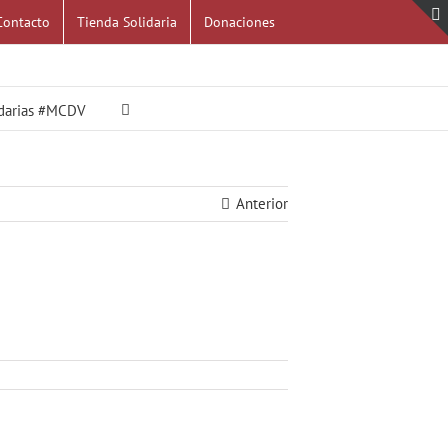
Contacto
Tienda Solidaria
Donaciones
idarias #MCDV
Anterior