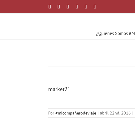
Saltar
Facebook
X
YouTube
Instagram
Correo
WhatsApp
al
electrónico
contenido
¿Quiénes Somos #
market21
Por
#micompañerodeviaje
|
abril 22nd, 2016
|