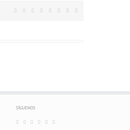
Facebook
X
Reddit
LinkedIn
Tumblr
Pinterest
Vk
Correo
electrónico
SÍGUENOS