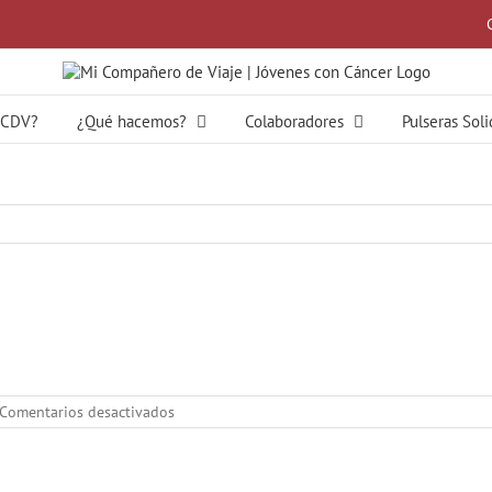
MCDV?
¿Qué hacemos?
Colaboradores
Pulseras Sol
en
Comentarios desactivados
market21