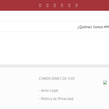
Saltar
Facebook
X
YouTube
Instagram
Correo
WhatsApp
al
electrónico
contenido
¿Quiénes Somos #
CONDICIONES DE USO
·
Aviso Legal
·
Política de Privacidad