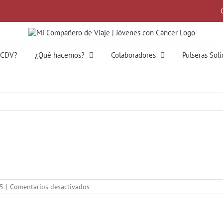
MCDV?
¿Qué hacemos?
Colaboradores
Pulseras Sol
en
15
|
Comentarios desactivados
Sudadera