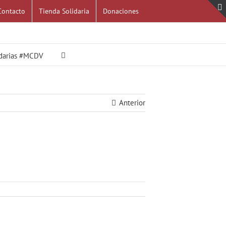
Contacto
Tienda Solidaria
Donaciones
idarias #MCDV
Anterior