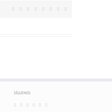
Facebook
X
Reddit
LinkedIn
Tumblr
Pinterest
Vk
Correo
electrónico
SÍGUENOS